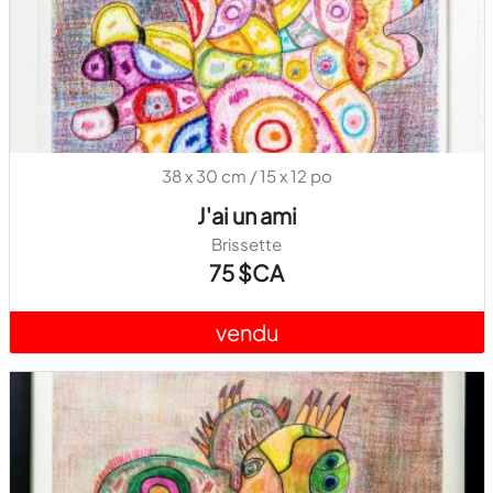
38 x 30 cm / 15 x 12 po
J'ai un ami
Brissette
75 $CA
vendu