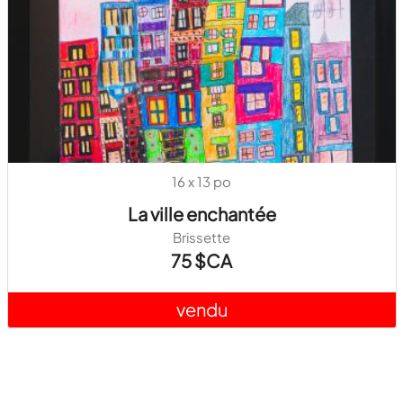
16 x 13 po
La ville enchantée
Brissette
75 $CA
vendu