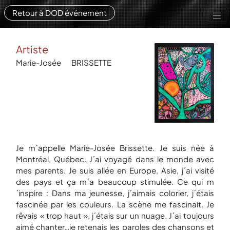
Retour à DOD événement
Artiste
Marie-Josée
BRISSETTE
Je m´appelle Marie-Josée Brissette. Je suis née à
Montréal, Québec. J´ai voyagé dans le monde avec
mes parents. Je suis allée en Europe, Asie, j´ai visité
des pays et ça m´a beaucoup stimulée. Ce qui m
´inspire : Dans ma jeunesse, j´aimais colorier, j´étais
fascinée par les couleurs. La scène me fascinait. Je
rêvais « trop haut », j´étais sur un nuage. J´ai toujours
aimé chanter…je retenais les paroles des chansons et