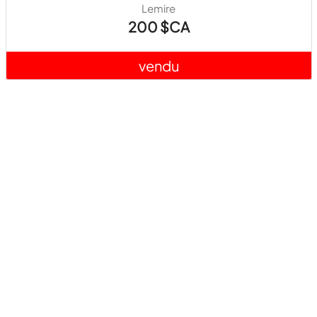
Lemire
200 $CA
vendu
Retour à DOD événement