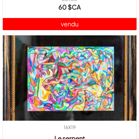
60 $CA
vendu
16X19
Le serpent