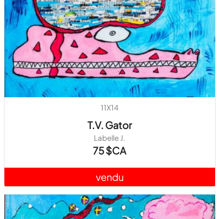
11X14
T.V. Gator
Labelle J.
75 $CA
vendu