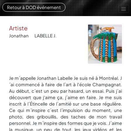
Retour à DOD événement
Artiste
Jonathan
LABELLE J.
Je m´appelle Jonathan Labelle Je suis né à Montréal. J
´ai commencé à faire de l´art à l'école Champagnat.
Au début, c´est un peu par hasard, un essai. Puis j´ai
découvert que j'aime ça, j´aime en faire. Je me suis
inscrit à l´Étincelle de l´amitié sur une base régulière.
Ce qui m´inspire c´est l´impulsion du moment, une
photo, des gribouillis, des taches de mon travail
personnel. Je m´inspire des formes que je vois. J´aime
la musique, un peu de tout, les jeux vidéos et les