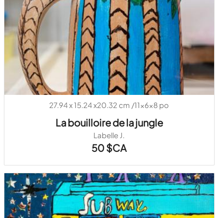
27.94 x 15.24 x20.32 cm /11x6x8 po
La bouilloire de la jungle
Labelle J.
50 $CA