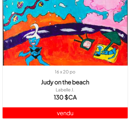
16 x 20 po
Judy on the beach
Labelle J.
130 $CA
vendu