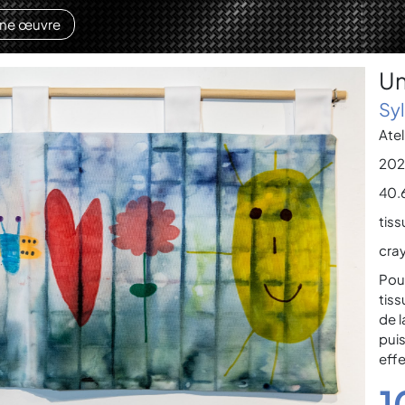
une œuvre
Un
Syl
Ate
202
40.6
tissu
cray
Pour
tis
de l
puis
effe
1