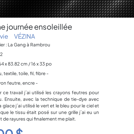
e journée ensoleillée
vie
VÉZINA
lier : La Gang à Rambrou
2
4 x 83.82 cm / 16 x 33 po
, textile, toile, fil, fibre -
on feutre, encre -
 ce travail j´ai utilisé les crayons feutres pour
su. Ensuite, avec la technique de tie-dye avec
a glace j´ai utilisé le vert et le bleu pour le ciel et
que le tissu était posé sur une grille j´ai eu un
t de rayures qui finalement me plait.
00 $