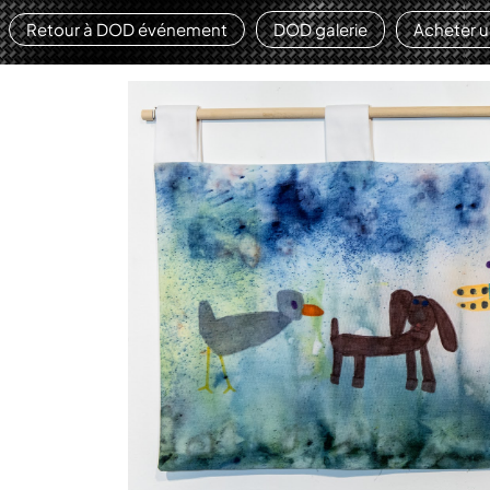
Retour à DOD événement
DOD galerie
Acheter 