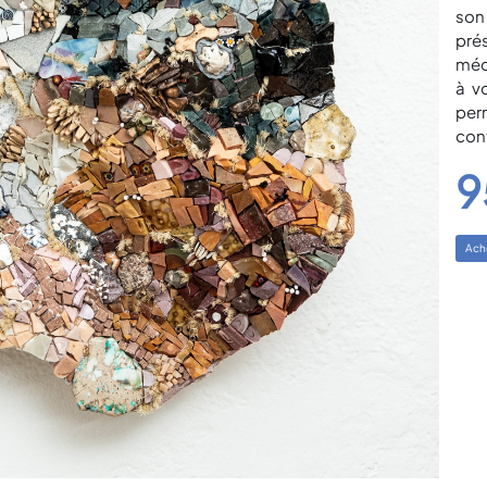
son
pré
médi
à v
per
con
9
Ache