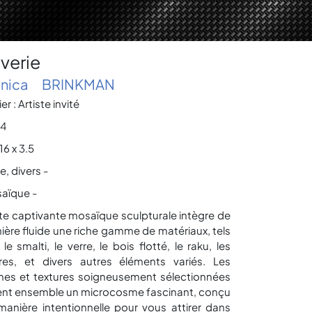
verie
nica
BRINKMAN
ier : Artiste invité
4
 16 x 3.5
e, divers -
aïque -
te captivante mosaïque sculpturale intègre de
ière fluide une riche gamme de matériaux, tels
le smalti, le verre, le bois flotté, le raku, les
rres, et divers autres éléments variés. Les
mes et textures soigneusement sélectionnées
ent ensemble un microcosme fascinant, conçu
manière intentionnelle pour vous attirer dans