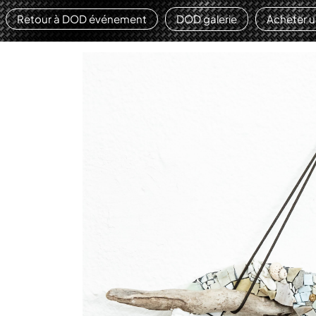
Retour à DOD événement
DOD galerie
Acheter 