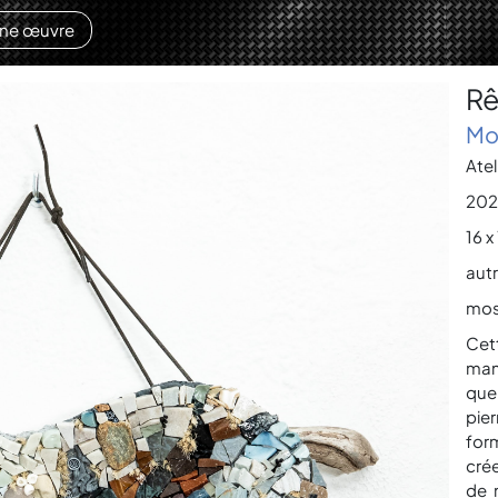
une œuvre
Rê
Mo
Atel
202
16 x
autr
mos
Cet
man
que 
pie
for
cré
de 