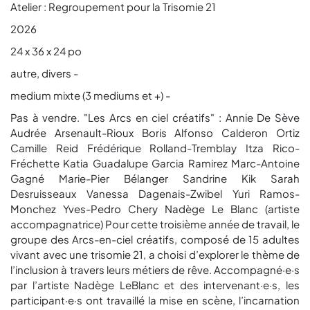
Atelier : Regroupement pour la Trisomie 21
2026
24 x 36 x 24 po
autre, divers -
medium mixte (3 mediums et +) -
Pas à vendre. "Les Arcs en ciel créatifs" : Annie De Sève
Audrée Arsenault-Rioux Boris Alfonso Calderon Ortiz
Camille Reid Frédérique Rolland-Tremblay Itza Rico-
Fréchette Katia Guadalupe Garcia Ramirez Marc-Antoine
Gagné Marie-Pier Bélanger Sandrine Kik Sarah
Desruisseaux Vanessa Dagenais-Zwibel Yuri Ramos-
Monchez Yves-Pedro Chery Nadège Le Blanc (artiste
accompagnatrice) Pour cette troisième année de travail, le
groupe des Arcs-en-ciel créatifs, composé de 15 adultes
vivant avec une trisomie 21, a choisi d’explorer le thème de
l’inclusion à travers leurs métiers de rêve. Accompagné·e·s
par l’artiste Nadège LeBlanc et des intervenant·e·s, les
participant·e·s ont travaillé la mise en scène, l’incarnation